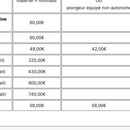
matériel + moniteur
OU
plongeur équipé non autonom
ine
60,00€
60,00€
48,00€
42,00€
it)
225,00€
it)
430,00€
it)
600,00€
ait)
740,00€
58,00€
58,00€